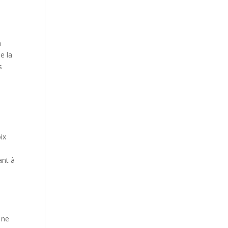
n
e la
s
ix
ant à
 ne