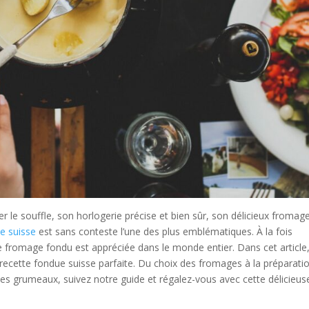
 le souffle, son horlogerie précise et bien sûr, son délicieux fromage
e suisse
est sans conteste l’une des plus emblématiques. À la fois
e fromage fondu est appréciée dans le monde entier. Dans cet article
recette fondue suisse parfaite. Du choix des fromages à la préparati
 les grumeaux, suivez notre guide et régalez-vous avec cette délicieus