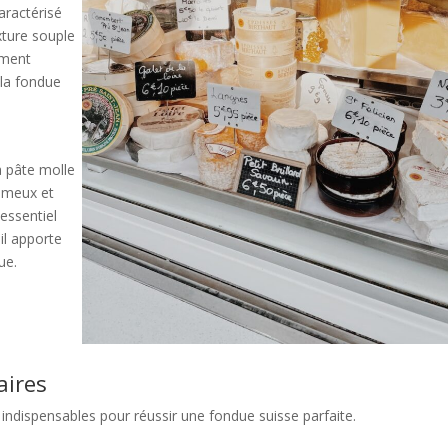
aractérisé
xture souple
ement
 la fondue
à pâte molle
rémeux et
essentiel
il apporte
ue.
aires
s indispensables pour réussir une fondue suisse parfaite.