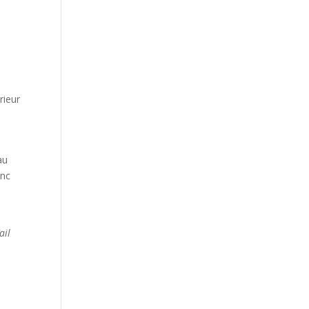
rieur
au
anc
,
ail