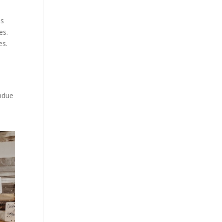
us
es.
es.
ondue