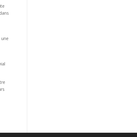
ite
 dans
r une
ial
tre
urs