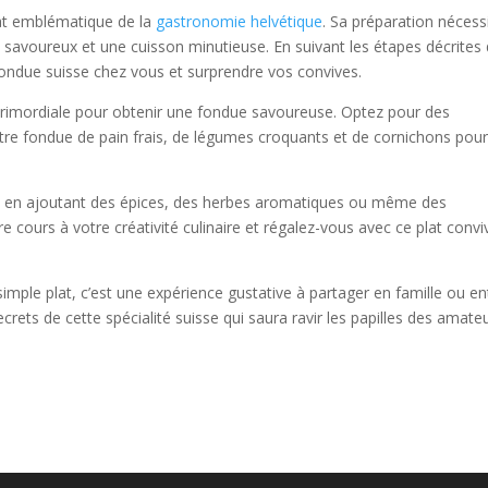
lat emblématique de la
gastronomie helvétique
. Sa préparation nécess
savoureux et une cuisson minutieuse. En suivant les étapes décrites
 fondue suisse chez vous et surprendre vos convives.
t primordiale pour obtenir une fondue savoureuse. Optez pour des
re fondue de pain frais, de légumes croquants et de cornichons pou
due en ajoutant des épices, des herbes aromatiques ou même des
re cours à votre créativité culinaire et régalez-vous avec ce plat conviv
imple plat, c’est une expérience gustative à partager en famille ou en
crets de cette spécialité suisse qui saura ravir les papilles des amate